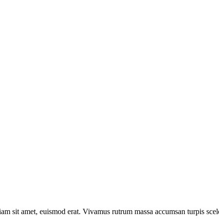
y sanitario, asesor legal en compañías del área
logística, entre otras.
Andrés Ramiro Fernández Méndez
DIRECTOR
 diam sit amet, euismod erat. Vivamus rutrum massa accumsan turpis scel