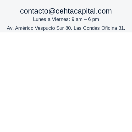
contacto@cehtacapital.com
Lunes a Viernes: 9 am – 6 pm
Av. Américo Vespucio Sur 80, Las Condes Oficina 31.
Contáctanos
Canal de denuncias
EMPRESA
Inicio
Propósito
Nosotros
Portafolio
Regulación